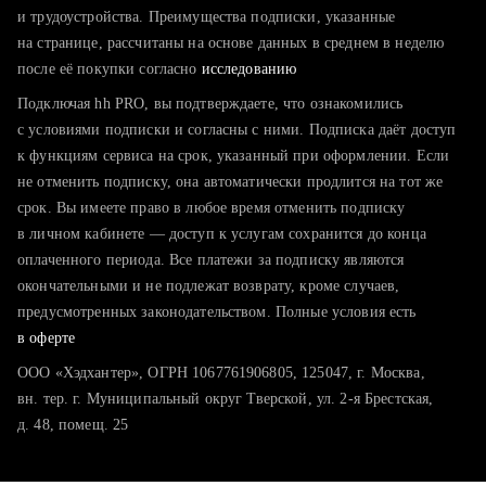
тратите много времени на поиск и вручную поднимаете
и трудоустройства. Преимущества подписки, указанные
резюме
на странице, рассчитаны на основе данных в среднем в неделю
после её покупки согласно
хотите сравнить себя с конкурентами и оценить шансы
исследованию
Подключая hh PRO, вы подтверждаете, что ознакомились
с условиями подписки и согласны с ними. Подписка даёт доступ
к функциям сервиса на срок, указанный при оформлении. Если
не отменить подписку, она автоматически продлится на тот же
срок. Вы имеете право в любое время отменить подписку
в личном кабинете — доступ к услугам сохранится до конца
оплаченного периода. Все платежи за подписку являются
окончательными и не подлежат возврату, кроме случаев,
предусмотренных законодательством. Полные условия есть
в оферте
ООО «Хэдхантер», ОГРН 1067761906805, 125047, г. Москва,
вн. тер. г. Муниципальный округ Тверской, ул. 2-я Брестская,
д. 48, помещ. 25