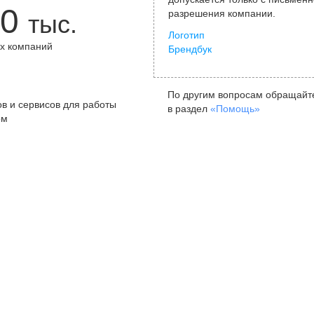
0
разрешения компании.
тыс.
Логотип
х компаний
Брендбук
+
По другим вопросам обращайт
в и сервисов для работы
в раздел
«Помощь»
ом
Санкт-Петербург
Я
ул. Жуковского, д. 19, особняк
ул