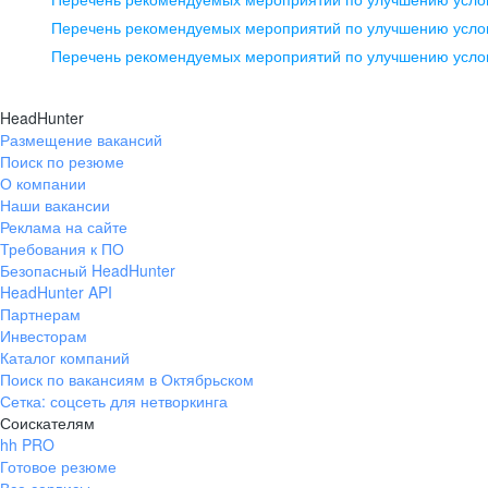
pr@ural.hh.ru
Перечень рекомендуемых мероприятий по улучшению услов
Перечень рекомендуемых мероприятий по улучшению усло
Новосибирск
ул. Большевистская, д. 35,
HeadHunter
помещение 21
Размещение вакансий
Поиск по резюме
+7 383 207-94-64
О компании
pr@nsk.hh.ru
Наши вакансии
Реклама на сайте
Требования к ПО
Безопасный HeadHunter
HeadHunter API
Партнерам
Инвесторам
Каталог компаний
Поиск по вакансиям в Октябрьском
Сетка: соцсеть для нетворкинга
Соискателям
hh PRO
Готовое резюме