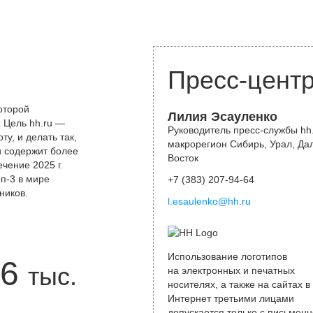
Пресс-цент
оторой
Лилия Эсауленко
 Цель hh.ru —
Руководитель пресс-службы hh.
у, и делать так,
макрорегион Сибирь, Урал, Да
и содержит более
Восток
чение 2025 г.
оп-3 в мире
+7 (383) 207-94-64
ников.
l.esaulenko@hh.ru
Использование логотипов
6
тыс.
на электронных и печатных
носителях, а также на сайтах в
Интернет третьими лицами
допускается только с письменн