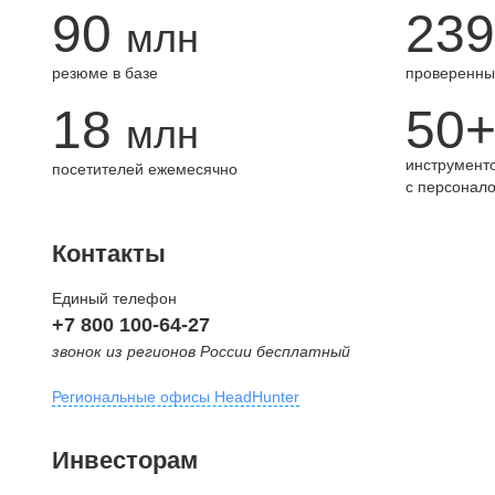
90
239
млн
резюме в базе
проверенны
18
50
млн
инструменто
посетителей ежемесячно
с персонал
Контакты
Единый телефон
+7 800 100-64-27
звонок из регионов России бесплатный
Региональные офисы HeadHunter
Москва
Инвесторам
внутригородская территория