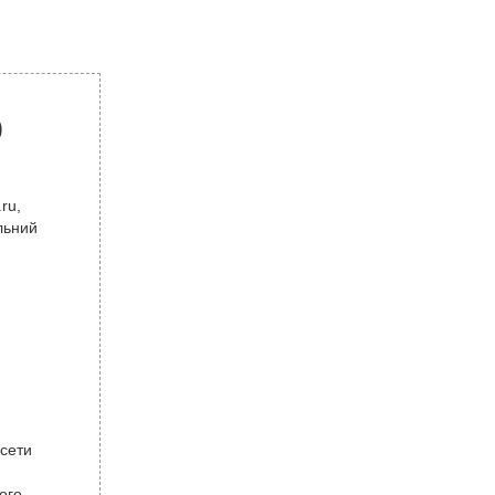
р
ru,
льний
 сети
ого