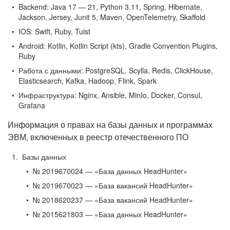
Backend:
Java 17 — 21, Python 3.11, Spring, Hibernate,
Jackson, Jersey, Junit 5, Maven, OpenTelemetry, Skaffold
IOS:
Swift, Ruby, Tuist
Android:
Kotlin, Kotlin Script (kts), Gradle Convention Plugins,
Ruby
Работа с данными:
PostgreSQL, Scylla, Redis, ClickHouse,
Elasticsearch, Kafka, Hadoop, Flink, Spark
Инфраструктура:
Nginx, Ansible, MinIo, Docker, Consul,
Grafana
Информация о правах на базы данных и программах
ЭВМ, включенных в реестр отечественного ПО
Базы данных
№ 2019670024 — «База данных HeadHunter»
№ 2019670023 — «База вакансий HeadHunter»
№ 2018620237 — «База вакансий HeadHunter»
№ 2015621803 — «База данных HeadHunter»