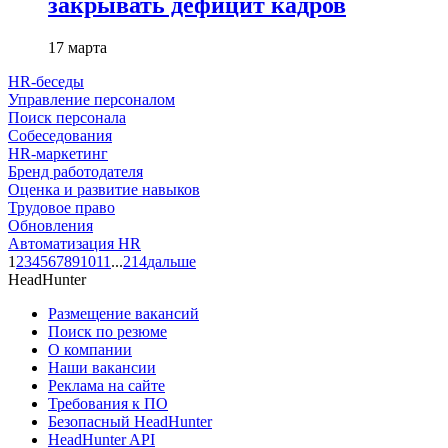
закрывать дефицит кадров
17 марта
HR-беседы
Управление персоналом
Поиск персонала
Собеседования
HR-маркетинг
Бренд работодателя
Оценка и развитие навыков
Трудовое право
Обновления
Автоматизация HR
1
2
3
4
5
6
7
8
9
10
11
...
214
дальше
HeadHunter
Размещение вакансий
Поиск по резюме
О компании
Наши вакансии
Реклама на сайте
Требования к ПО
Безопасный HeadHunter
HeadHunter API